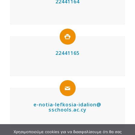
22441164
22441165
e-notia-lefkosia-idalion@
sschools.ac.cy
Χρησιμοποιούμε cookies για να διασφαλίσουμε ότι θα σας