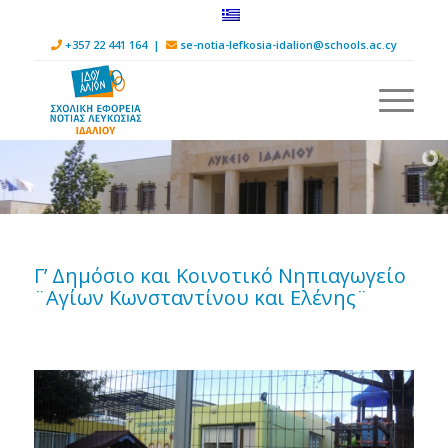
+357 22 441 164 |
se-notia-lefkosia-idalion@schools.ac.cy
Γ’ Δημόσιο και Κοινοτικό Νηπιαγωγείο
¨Αγίων Κωνσταντίνου και Ελένης¨