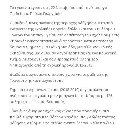
Τα εγκαίνια έγιναν στις 22 Νοεμβρίου από τον Υπουργό
Παιδείας κ. Πεύκιο Γιωργιάδη.
Οι αυξανόμενες ανάγκες της περιοχής οδήγησαν μετά από
ενέργειες της Σχολικής Εφορεία Ιδαλίου και του Συνδέσμου
Γονέων του νηπιαγωγείου στην επέκταση του σχολείου με τις
κτιριακές εγκαταστάσεις να διαφοροποιούνται σε τέσσερα
δημόσια τμήματα, μια Ειδική Μονάδα, μια αίθουσα Ειδικής
Εκπαίδευσης, μια αίθουσα Λογοθεραπείας και ένα Κοινοτικό
τμήμα. Λειτουργεί και σαν Προαιρετικό Ολοήμερο
Νηπιαγωγείο από τη σχολική χρονιά 2012-2013.
Διαθέτει στεγασμένο υπαίθριο χώρο για το μάθημα της
Γυμναστικής και παιχνιδότοπο.
Σήμερα το νηπιαγωγείο μας (2018-2019) συγκαταλέγεται
ανάμεσα στα μεγαλύτερα νηπιαγωγεία της Κύπρου με 125
μαθητές και 11 εκπαιδευτικούς.
Είναι ένας όμορφος σχολικός χώρος που προσφέρει στα
παιδιά ευχάριστο περιβάλλον, χαρά και παιγνιώδες τρόπος
μάθησης, σεβόμενο το στάδιο ανάπτυξης του κάθε παιδιού.